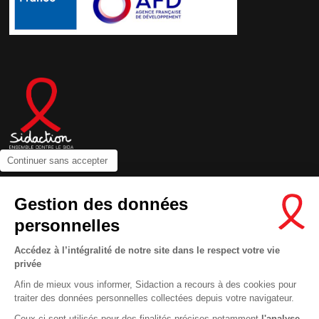
Continuer sans accepter
Contactez-nous
Gestion des données
Newsletter
personnelles
Nous suivre sur les réseaux :
Accédez à l’intégralité de notre site dans le respect votre vie
privée
Afin de mieux vous informer, Sidaction a recours à des cookies pour
traiter des données personnelles collectées depuis votre navigateur.
MENTIONS LÉGALES
Ceux-ci sont utilisés pour des finalités précises notamment
l'analyse