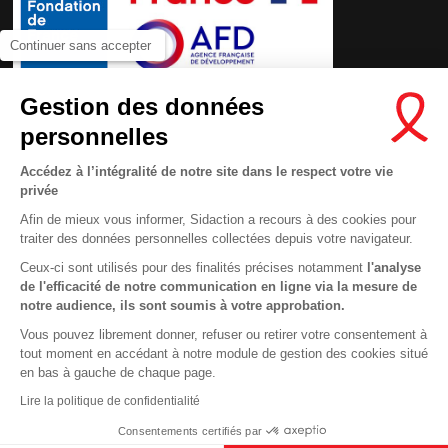
Continuer sans accepter
Gestion des données
personnelles
Accédez à l’intégralité de notre site dans le respect votre vie
privée
Afin de mieux vous informer, Sidaction a recours à des cookies pour
traiter des données personnelles collectées depuis votre navigateur.
Ceux-ci sont utilisés pour des finalités précises notamment
l'analyse
de l'efficacité de notre communication en ligne via la mesure de
Contactez-nous
notre audience, ils sont soumis à votre approbation.
Newsletter
Vous pouvez librement donner, refuser ou retirer votre consentement à
tout moment en accédant à notre module de gestion des cookies situé
Nous suivre sur les réseaux :
This site uses cookies and gives you control over what you want to
en bas à gauche de chaque page.
activate
En savoir plus
Lire la politique de confidentialité
OK, ACCEPT ALL
DENY ALL COOKIES
Consentements certifiés par