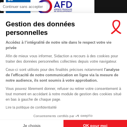
Continuer sans accepter
Gestion des données
personnelles
Accédez à l’intégralité de notre site dans le respect votre vie
privée
Afin de mieux vous informer, Sidaction a recours à des cookies pour
traiter des données personnelles collectées depuis votre navigateur.
Ceux-ci sont utilisés pour des finalités précises notamment
l'analyse
de l'efficacité de notre communication en ligne via la mesure de
Contactez-nous
notre audience, ils sont soumis à votre approbation.
Newsletter
Vous pouvez librement donner, refuser ou retirer votre consentement à
tout moment en accédant à notre module de gestion des cookies situé
Nous suivre sur les réseaux :
This site uses cookies and gives you control over what you want to
en bas à gauche de chaque page.
activate
En savoir plus
Lire la politique de confidentialité
OK, ACCEPT ALL
DENY ALL COOKIES
Consentements certifiés par
PERSONALIZE
Je choisis
OK pour moi