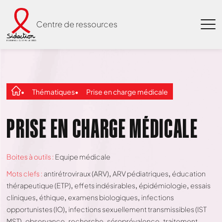
Centre de ressources
Thématiques
Prise en charge médicale
PRISE EN CHARGE MÉDICALE
Boites à outils :
Equipe médicale
Mots clefs :
antirétroviraux (ARV)
ARV pédiatriques
éducation
thérapeutique (ETP)
effets indésirables
épidémiologie
essais
cliniques
éthique
examens biologiques
infections
opportunistes (IO)
infections sexuellement transmissibles (IST
MST)
observance
recherche
séroprévalence
traitement