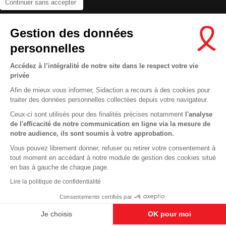
Continuer sans accepter
Contactez-nous
Gestion des données
Newsletter
personnelles
Nous suivre sur les réseaux :
Accédez à l’intégralité de notre site dans le respect votre vie
privée
Afin de mieux vous informer, Sidaction a recours à des cookies pour
traiter des données personnelles collectées depuis votre navigateur.
MENTIONS LÉGALES
Ceux-ci sont utilisés pour des finalités précises notamment
l'analyse
de l'efficacité de notre communication en ligne via la mesure de
CONDITIONS D’UTILISATION ET PROTECTION DES DONNÉES
notre audience, ils sont soumis à votre approbation.
COOKIES
Vous pouvez librement donner, refuser ou retirer votre consentement à
tout moment en accédant à notre module de gestion des cookies situé
This site uses cookies and gives you control over what you want to
en bas à gauche de chaque page.
activate
En savoir plus
Lire la politique de confidentialité
OK, ACCEPT ALL
DENY ALL COOKIES
Consentements certifiés par
PERSONALIZE
Je choisis
OK pour moi