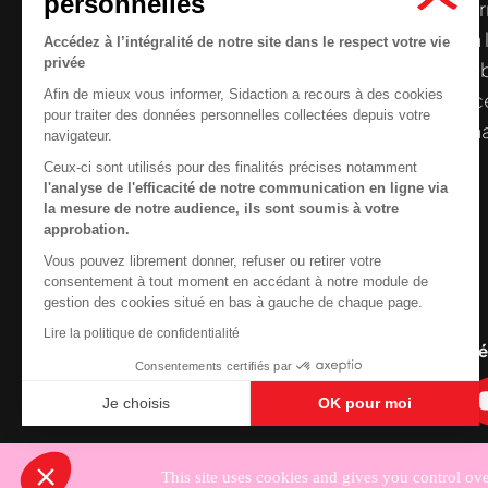
personnelles
Le centre de ressources de
Sidaction
per
disposer de ressources francophones en 
Accédez à l’intégralité de notre site dans le respect votre vie
privée
et gratuites sur le
VIH
/
sida
. À l’origine, 
Afin de mieux vous informer, Sidaction a recours à des cookies
la Plateforme ELSA, le Centre de ressourc
pour traiter des données personnelles collectées depuis votre
Nous cherchons le conte
désormais gérée par Sidaction qui a souha
navigateur.
reprendre le pilotage.
Ceux-ci sont utilisés pour des finalités précises notamment
l'analyse de l'efficacité de notre communication en ligne via
la mesure de notre audience, ils sont soumis à votre
approbation.
Vous pouvez librement donner, refuser ou retirer votre
Contactez-nous
consentement à tout moment en accédant à notre module de
gestion des cookies situé en bas à gauche de chaque page.
Newsletter
Lire la politique de confidentialité
Nous suivre sur les r
Consentements certifiés par
Je choisis
OK pour moi
Axeptio consent
Plateforme de Gestion du Consentement : Personnali
Notre plateforme vous permet d'adapter et de gérer vo
This site uses cookies and gives you control ov