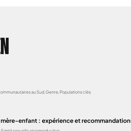
EN
 communautaires au Sud
,
Genre
,
Populations clés
H mère-enfant : expérience et recommandations
,
Santé sexuelle et reproductive