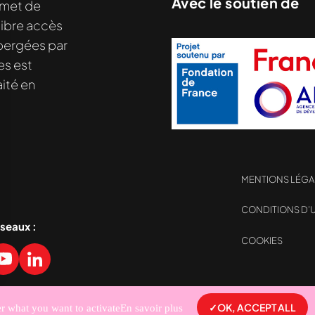
Avec le soutien de
met de
libre accès
hébergées par
es est
nu demandé....
ité en
MENTIONS LÉGA
CONDITIONS D’U
éseaux :
COOKIES
sez vos Options
s paramètres de confidentialité, en garantissant la con
OK, ACCEPT ALL
er what you want to activate
En savoir plus