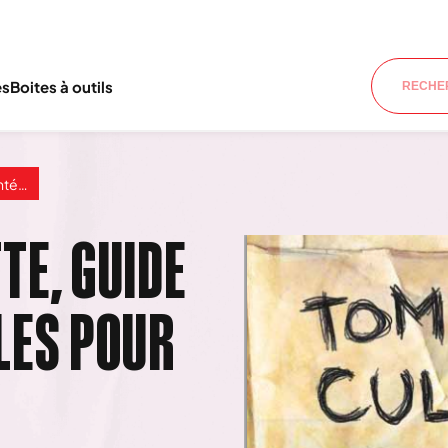
es
Boites à outils
iennes
TE, GUIDE
LES POUR