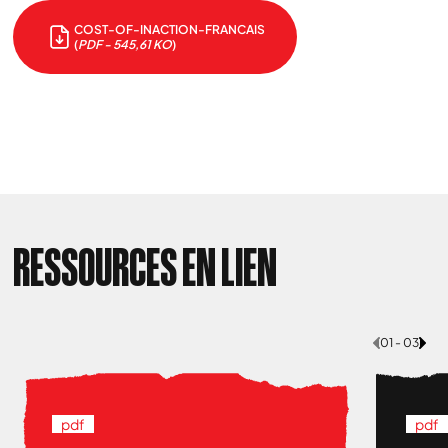
COST-OF-INACTION-FRANCAIS
(
PDF - 545,61 KO
)
RESSOURCES EN LIEN
01 - 03
pdf
pdf