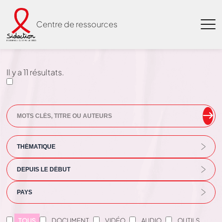
Centre de ressources
Il y a
11
résultats.
TOUS
DOCUMENT
VIDÉO
AUDIO
OUTILS