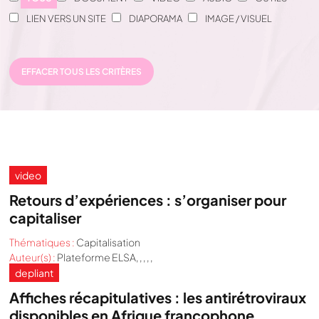
LIEN VERS UN SITE
DIAPORAMA
IMAGE / VISUEL
EFFACER TOUS LES CRITÈRES
video
Retours d’expériences : s’organiser pour
capitaliser
Thématiques :
Capitalisation
Auteur(s) :
Plateforme ELSA, , , , ,
depliant
Affiches récapitulatives : les antirétroviraux
disponibles en Afrique francophone