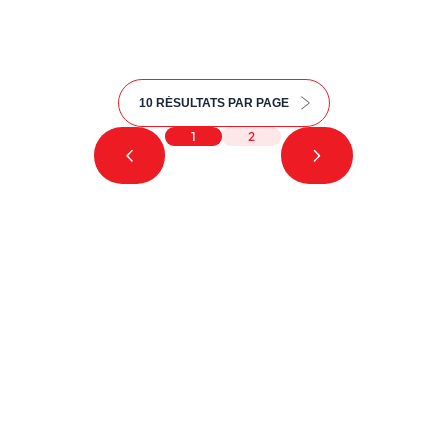
demandé....
1
2