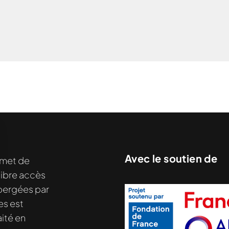
Avec le soutien de
met de
libre accès
hébergées par
es est
ité en