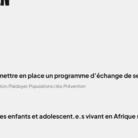
: mettre en place un programme d’échange de s
tion
,
Plaidoyer
,
Populations clés
,
Prévention
z les enfants et adolescent.e.s vivant en Afri