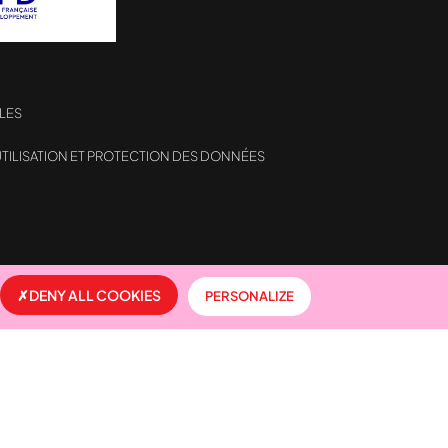
LES
TILISATION ET PROTECTION DES DONNÉES
formité avec les réglementations. Personnalisez vos préf
DENY ALL COOKIES
PERSONALIZE