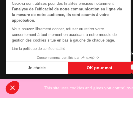
reprendre le pilotage.
Ceux-ci sont utilisés pour des finalités précises notamment
l'analyse de l'efficacité de notre communication en ligne via
Nous cherchons le conte
la mesure de notre audience, ils sont soumis à votre
approbation.
Vous pouvez librement donner, refuser ou retirer votre
Contactez-nous
consentement à tout moment en accédant à notre module de
gestion des cookies situé en bas à gauche de chaque page.
Newsletter
Lire la politique de confidentialité
Nous suivre sur les r
Consentements certifiés par
Je choisis
OK pour moi
Axeptio consent
Plateforme de Gestion du Consentement : Personnali
Notre plateforme vous permet d'adapter et de gérer vo
This site uses cookies and gives you control ov