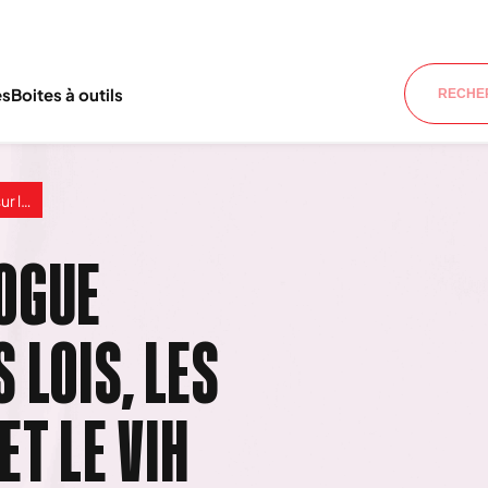
es
Boites à outils
 en RDC
OGUE
 LOIS, LES
T LE VIH