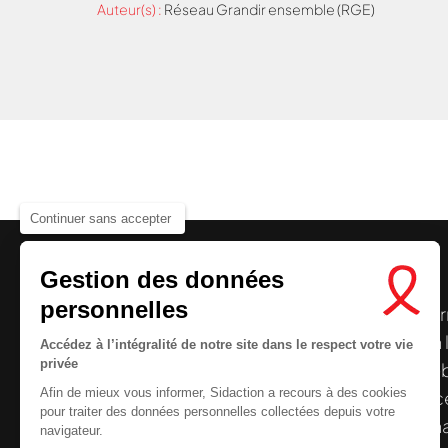
Auteur(s) :
Réseau Grandir ensemble (RGE)
Continuer sans accepter
Gestion des données
personnelles
Le centre de ressources de
Sidaction
per
disposer de ressources francophones en 
Accédez à l’intégralité de notre site dans le respect votre vie
privée
et gratuites sur le
VIH
/
sida
. À l’origine, 
Afin de mieux vous informer, Sidaction a recours à des cookies
la Plateforme ELSA, le Centre de ressourc
pour traiter des données personnelles collectées depuis votre
désormais gérée par Sidaction qui a souha
navigateur.