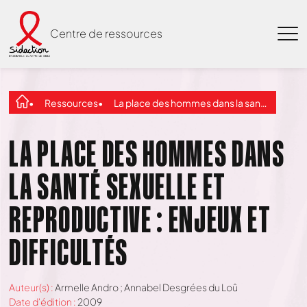
Centre de ressources
Ressources
La place des hommes dans la santé sexuelle et reproductive : Enjeux et difficultés
LA PLACE DES HOMMES DANS
LA SANTÉ SEXUELLE ET
REPRODUCTIVE : ENJEUX ET
DIFFICULTÉS
Auteur(s) :
Armelle Andro ; Annabel Desgrées du Loû
Date d'édition :
2009