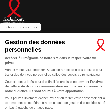
Continuer sans accepter
Contactez-nous
Gestion des données
Newsletter
personnelles
Nous suivre sur les réseaux :
Accédez à l’intégralité de notre site dans le respect votre vie
privée
Afin de mieux vous informer, Sidaction a recours à des cookies pour
traiter des données personnelles collectées depuis votre navigateur.
MENTIONS LÉGALES
Ceux-ci sont utilisés pour des finalités précises notamment
l'analyse
de l'efficacité de notre communication en ligne via la mesure de
CONDITIONS D’UTILISATION ET PROTECTION DES DONNÉES
notre audience, ils sont soumis à votre approbation.
COOKIES
Vous pouvez librement donner, refuser ou retirer votre consentement à
tout moment en accédant à notre module de gestion des cookies situé
This site uses cookies and gives you control over what you want to
en bas à gauche de chaque page.