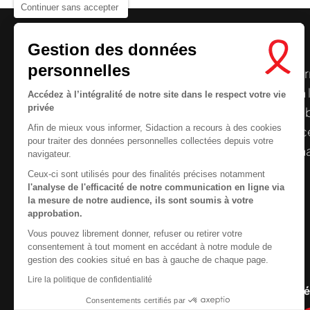
Continuer sans accepter
Gestion des données
personnelles
Le centre de ressources de
Sidaction
per
disposer de ressources francophones en 
Accédez à l’intégralité de notre site dans le respect votre vie
privée
et gratuites sur le
VIH
/
sida
. À l’origine, 
Afin de mieux vous informer, Sidaction a recours à des cookies
la Plateforme ELSA, le Centre de ressourc
pour traiter des données personnelles collectées depuis votre
désormais gérée par Sidaction qui a souha
navigateur.
reprendre le pilotage.
Ceux-ci sont utilisés pour des finalités précises notamment
l'analyse de l'efficacité de notre communication en ligne via
la mesure de notre audience, ils sont soumis à votre
approbation.
Vous pouvez librement donner, refuser ou retirer votre
Contactez-nous
consentement à tout moment en accédant à notre module de
gestion des cookies situé en bas à gauche de chaque page.
Newsletter
Nous cherchons le conte
Lire la politique de confidentialité
Nous suivre sur les r
Consentements certifiés par