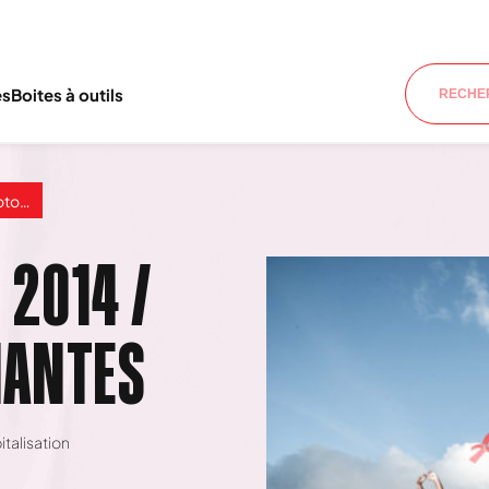
es
Boites à outils
ntes
2014 /
NANTES
talisation