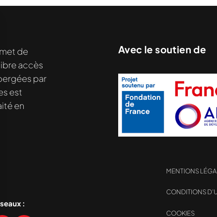
Avec le soutien de
met de
libre accès
hébergées par
es est
ité en
MENTIONS LÉGA
nu demandé....
CONDITIONS D’U
éseaux :
COOKIES