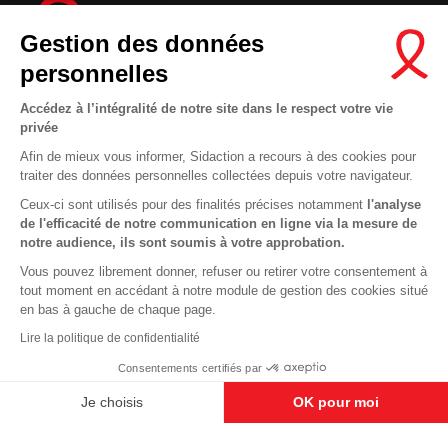
Gestion des données
personnelles
Accédez à l’intégralité de notre site dans le respect votre vie
privée
Contactez-nous
Afin de mieux vous informer, Sidaction a recours à des cookies pour
traiter des données personnelles collectées depuis votre navigateur.
Newsletter
Ceux-ci sont utilisés pour des finalités précises notamment
l'analyse
Nous suivre sur les réseaux :
de l'efficacité de notre communication en ligne via la mesure de
notre audience, ils sont soumis à votre approbation.
Vous pouvez librement donner, refuser ou retirer votre consentement à
tout moment en accédant à notre module de gestion des cookies situé
This site uses cookies and gives you control over what you want to
en bas à gauche de chaque page.
activate
En savoir plus
MENTIONS LÉGALES
Lire la politique de confidentialité
OK, ACCEPT ALL
DENY ALL COOKIES
CONDITIONS D’UTILISATION ET PROTECTION DES DONNÉES
Consentements certifiés par
COOKIES
PERSONALIZE
Je choisis
OK pour moi
Axeptio consent
Plateforme de Gestion du Consentement : Personnalisez vos O