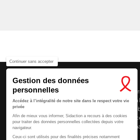
Continuer sans accepter
Gestion des données
personnelles
Le centre de ressources de
Sidaction
per
disposer de ressources francophones en 
Accédez à l’intégralité de notre site dans le respect votre vie
privée
et gratuites sur le
VIH
/
sida
. À l’origine, 
Afin de mieux vous informer, Sidaction a recours à des cookies
la Plateforme ELSA, le Centre de ressourc
pour traiter des données personnelles collectées depuis votre
désormais gérée par Sidaction qui a souha
navigateur.
reprendre le pilotage.
Ceux-ci sont utilisés pour des finalités précises notamment