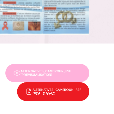
ALTERNATIVES_CAMEROUN_FSF
(PRÉVISUALISATION)
ALTERNATIVES_CAMEROUN_FSF
(
PDF - 3,16 MO
)