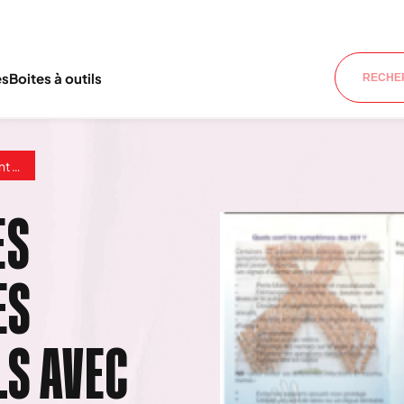
es
Boites à outils
emmes
ES
ES
LS AVEC