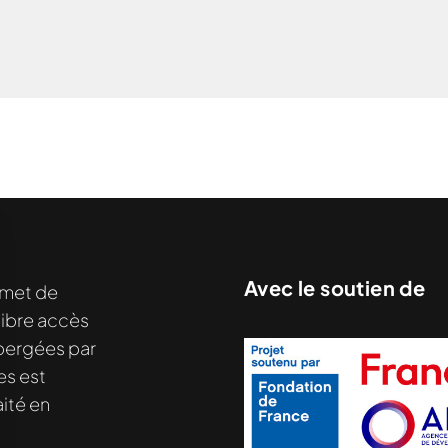
Avec le soutien de
met de
libre accès
hébergées par
es est
ité en