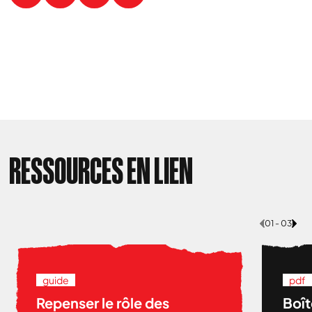
RESSOURCES EN LIEN
01 - 03
guide
pdf
Repenser le rôle des
Boît