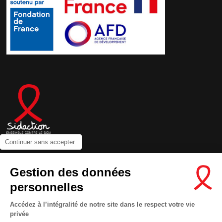
Continuer sans accepter
Contactez-nous
Gestion des données
Newsletter
personnelles
Nous suivre sur les réseaux :
Accédez à l’intégralité de notre site dans le respect votre vie
privée