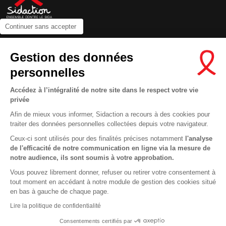
Continuer sans accepter
Contactez-nous
Gestion des données
Newsletter
personnelles
Nous suivre sur les réseaux :
Accédez à l’intégralité de notre site dans le respect votre vie
privée
Afin de mieux vous informer, Sidaction a recours à des cookies pour
traiter des données personnelles collectées depuis votre navigateur.
MENTIONS LÉGALES
Ceux-ci sont utilisés pour des finalités précises notamment
l'analyse
de l'efficacité de notre communication en ligne via la mesure de
CONDITIONS D’UTILISATION ET PROTECTION DES DONNÉES
notre audience, ils sont soumis à votre approbation.
COOKIES
Vous pouvez librement donner, refuser ou retirer votre consentement à
tout moment en accédant à notre module de gestion des cookies situé
This site uses cookies and gives you control over what you want to
en bas à gauche de chaque page.
activate
En savoir plus
Lire la politique de confidentialité
OK, ACCEPT ALL
DENY ALL COOKIES
Consentements certifiés par