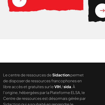
Nous cherchons le contenu
demandé....
Le centre de ressources de
Sidaction
permet
de disposer de ressources francophones en
libre accès et gratuites sur le
VIH
/
sida
. À
l’origine, hébergées par la Plateforme ELSA, le
Centre de ressources est désormais gérée par
Sidaction qui a souhaité en reprendre le