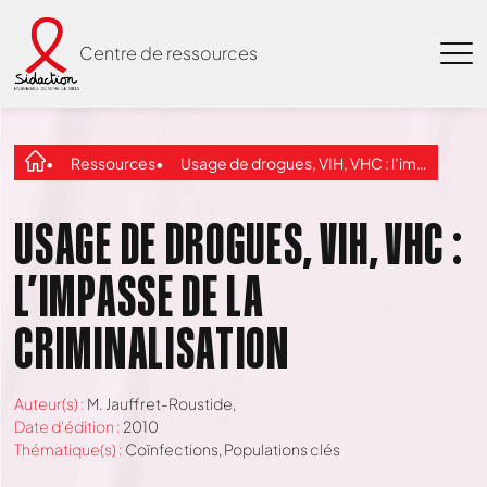
Centre de ressources
Ressources
Usage de drogues, VIH, VHC : l’impasse de la criminalisation
USAGE DE DROGUES, VIH, VHC :
L’IMPASSE DE LA
CRIMINALISATION
Auteur(s) :
M. Jauffret-Roustide,
Date d'édition :
2010
Thématique(s) :
Coïnfections
,
Populations clés