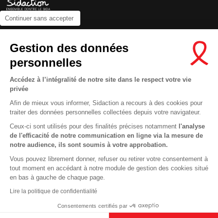
Continuer sans accepter
Contactez-nous
Gestion des données
Newsletter
personnelles
Nous suivre sur les réseaux :
Accédez à l’intégralité de notre site dans le respect votre vie
privée
Afin de mieux vous informer, Sidaction a recours à des cookies pour
traiter des données personnelles collectées depuis votre navigateur.
MENTIONS LÉGALES
Ceux-ci sont utilisés pour des finalités précises notamment
l'analyse
de l'efficacité de notre communication en ligne via la mesure de
CONDITIONS D’UTILISATION ET PROTECTION DES DONNÉES
notre audience, ils sont soumis à votre approbation.
COOKIES
Vous pouvez librement donner, refuser ou retirer votre consentement à
tout moment en accédant à notre module de gestion des cookies situé
This site uses cookies and gives you control over what you want to
en bas à gauche de chaque page.
activate
En savoir plus
Lire la politique de confidentialité
OK, ACCEPT ALL
DENY ALL COOKIES
Consentements certifiés par
PERSONALIZE