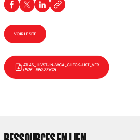
VOIR LE SITE
Nous cherchons le contenu
demandé....
ATLAS_HIVST-IN-WCA_CHECK-LIST_VFR
(
PDF - 590,77 KO
)
RESSOURCES EN LIEN