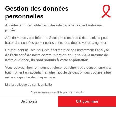
Contactez-nous
Gestion des données
Newsletter
personnelles
Nous suivre sur les réseaux :
Accédez à l’intégralité de notre site dans le respect votre vie
privée
Afin de mieux vous informer, Sidaction a recours à des cookies pour
traiter des données personnelles collectées depuis votre navigateur.
MENTIONS LÉGALES
Ceux-ci sont utilisés pour des finalités précises notamment
l'analyse
de l'efficacité de notre communication en ligne via la mesure de
CONDITIONS D’UTILISATION ET PROTECTION DES DONNÉES
notre audience, ils sont soumis à votre approbation.
COOKIES
Vous pouvez librement donner, refuser ou retirer votre consentement à
tout moment en accédant à notre module de gestion des cookies situé
This site uses cookies and gives you control over what you want to
en bas à gauche de chaque page.
activate
En savoir plus
Lire la politique de confidentialité
OK, ACCEPT ALL
DENY ALL COOKIES
Consentements certifiés par
PERSONALIZE
Je choisis
OK pour moi
Axeptio consent
Plateforme de Gestion du Consentement : Personnalisez vos O