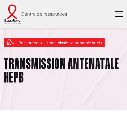
Centre de ressources
Ressources
transmission antenatale hepb
TRANSMISSION ANTENATALE
HEPB