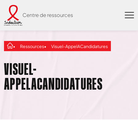
Centre de ressources
Ressources
Visuel-AppelACandidatures
VISUEL-
APPELACANDIDATURES