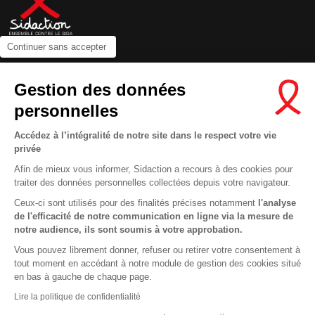
Continuer sans accepter
Contactez-nous
Gestion des données
Newsletter
personnelles
Nous suivre sur les réseaux :
Accédez à l’intégralité de notre site dans le respect votre vie
privée
Afin de mieux vous informer, Sidaction a recours à des cookies pour
traiter des données personnelles collectées depuis votre navigateur.
MENTIONS LÉGALES
Ceux-ci sont utilisés pour des finalités précises notamment
l'analyse
de l'efficacité de notre communication en ligne via la mesure de
CONDITIONS D’UTILISATION ET PROTECTION DES DONNÉES
notre audience, ils sont soumis à votre approbation.
COOKIES
Vous pouvez librement donner, refuser ou retirer votre consentement à
tout moment en accédant à notre module de gestion des cookies situé
This site uses cookies and gives you control over what you want to
en bas à gauche de chaque page.
activate
En savoir plus
Lire la politique de confidentialité
OK, ACCEPT ALL
DENY ALL COOKIES