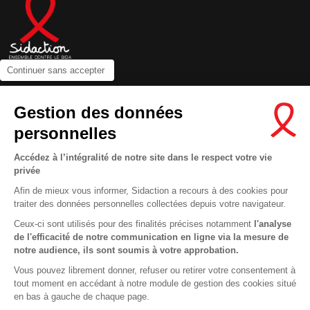
Continuer sans accepter
Contactez-nous
Gestion des données
Newsletter
personnelles
Nous suivre sur les réseaux :
Accédez à l’intégralité de notre site dans le respect votre vie
privée
Afin de mieux vous informer, Sidaction a recours à des cookies pour
traiter des données personnelles collectées depuis votre navigateur.
MENTIONS LÉGALES
Ceux-ci sont utilisés pour des finalités précises notamment
l'analyse
de l'efficacité de notre communication en ligne via la mesure de
CONDITIONS D’UTILISATION ET PROTECTION DES DONNÉES
notre audience, ils sont soumis à votre approbation.
COOKIES
Vous pouvez librement donner, refuser ou retirer votre consentement à
tout moment en accédant à notre module de gestion des cookies situé
This site uses cookies and gives you control over what you want to
en bas à gauche de chaque page.
activate
En savoir plus