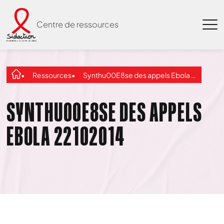
Centre de ressources
Ressources
Synthu00E8se des appels Ebola 22102014
SYNTHU00E8SE DES APPELS
EBOLA 22102014