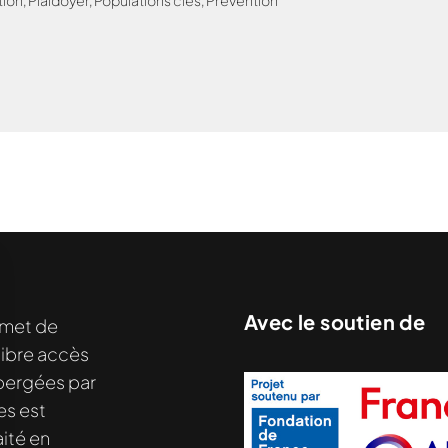
tion
,
Plaidoyer
,
Populations clés
,
Prévention
Avec le soutien de
met de
libre accès
hébergées par
es est
ité en