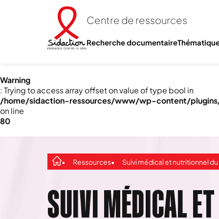
Centre de ressources
Recherche documentaire
Thématiqu
Warning
: Trying to access array offset on value of type bool in
/home/sidaction-ressources/www/wp-content/plugins/e
on line
80
Ressources
Suivi médical et nutritionnel du nourri
SUIVI MÉDICAL ET