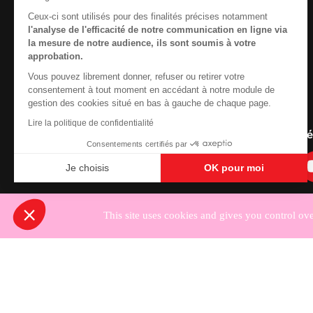
reprendre le pilotage.
Ceux-ci sont utilisés pour des finalités précises notamment
l'analyse de l'efficacité de notre communication en ligne via
la mesure de notre audience, ils sont soumis à votre
approbation.
Vous pouvez librement donner, refuser ou retirer votre
Contactez-nous
consentement à tout moment en accédant à notre module de
gestion des cookies situé en bas à gauche de chaque page.
Newsletter
Lire la politique de confidentialité
Nous suivre sur les r
Consentements certifiés par
Je choisis
OK pour moi
Axeptio consent
Nous cherchons le conte
Plateforme de Gestion du Consentement : Personnali
Notre plateforme vous permet d'adapter et de gérer vo
This site uses cookies and gives you control ov