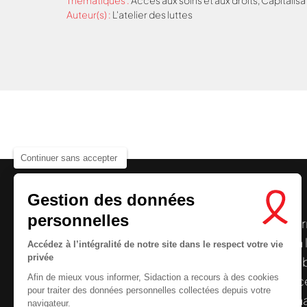
Thématiques :
Accès aux soins et aux droits
,
Capitalisa
Auteur(s) :
L'atelier des luttes
Continuer sans accepter
Gestion des données
personnelles
Le centre de ressources de
Sidaction
per
disposer de ressources francophones en 
Accédez à l’intégralité de notre site dans le respect votre vie
privée
et gratuites sur le
VIH
/
sida
. À l’origine, 
Afin de mieux vous informer, Sidaction a recours à des cookies
la Plateforme ELSA, le Centre de ressourc
pour traiter des données personnelles collectées depuis votre
désormais gérée par Sidaction qui a souha
navigateur.