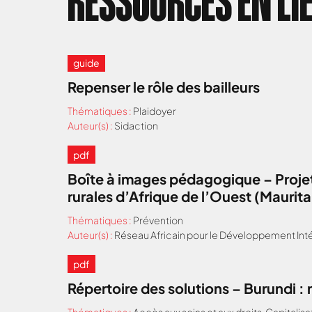
RESSOURCES EN LI
guide
Repenser le rôle des bailleurs
Thématiques :
Plaidoyer
Auteur(s) :
Sidaction
pdf
Boîte à images pédagogique – Projet
rurales d’Afrique de l’Ouest (Maurit
Thématiques :
Prévention
Auteur(s) :
Réseau Africain pour le Développement Inté
pdf
Répertoire des solutions – Burundi 