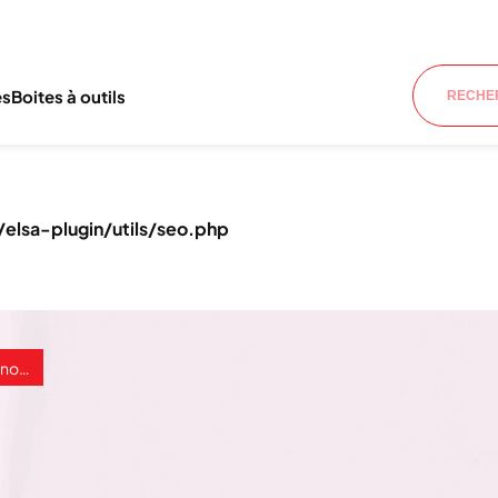
es
Boites à outils
lsa-plugin/utils/seo.php
sson