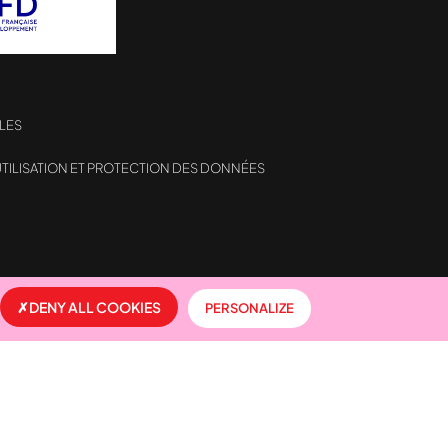
LES
TILISATION ET PROTECTION DES DONNÉES
formité avec les réglementations. Personnalisez vos préf
DENY ALL COOKIES
PERSONALIZE