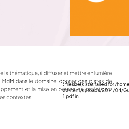
de la thématique, à diffuser et mettre en lumière
 de MdM dans le domaine, donner des pistes de
: filesize(): stat failed for 
loppement et la mise en oeuvre de projets sur
content/uploads/2014/04/G
1.pdf in
des contextes.