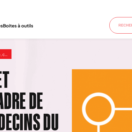
es
Boites à outils
 Monde
ET
ADRE DE
DECINS DU