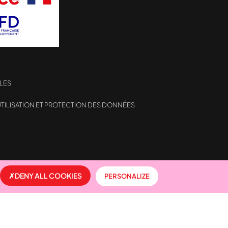
LES
TILISATION ET PROTECTION DES DONNÉES
formité avec les réglementations. Personnalisez vos préf
DENY ALL COOKIES
PERSONALIZE