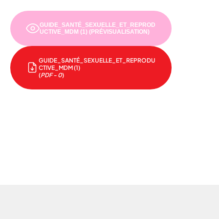
GUIDE_SANTÉ_SEXUELLE_ET_REPROD
UCTIVE_MDM (1) (PRÉVISUALISATION)
GUIDE_SANTÉ_SEXUELLE_ET_REPRODU
CTIVE_MDM (1)
(
PDF - 0
)