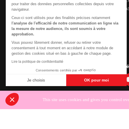
pour traiter des données personnelles collectées depuis votre
désormais gérée par Sidaction qui a souha
navigateur.
reprendre le pilotage.
Ceux-ci sont utilisés pour des finalités précises notamment
Nous cherchons le conte
l'analyse de l'efficacité de notre communication en ligne via
la mesure de notre audience, ils sont soumis à votre
approbation.
Vous pouvez librement donner, refuser ou retirer votre
Contactez-nous
consentement à tout moment en accédant à notre module de
gestion des cookies situé en bas à gauche de chaque page.
Newsletter
Lire la politique de confidentialité
Nous suivre sur les r
Consentements certifiés par
Je choisis
OK pour moi
Axeptio consent
Plateforme de Gestion du Consentement : Personnali
Notre plateforme vous permet d'adapter et de gérer vo
This site uses cookies and gives you control ov