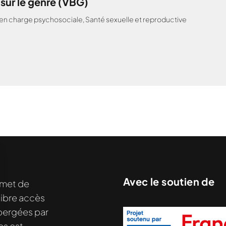
 sur le genre (VBG)
 en charge psychosociale
,
Santé sexuelle et reproductive
Avec le soutien de
met de
libre accès
hébergées par
es est