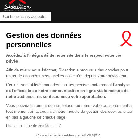
Continuer sans accepter
Contactez-nous
Gestion des données
Newsletter
personnelles
Nous suivre sur les réseaux :
Accédez à l’intégralité de notre site dans le respect votre vie
privée
Afin de mieux vous informer, Sidaction a recours à des cookies pour
traiter des données personnelles collectées depuis votre navigateur.
MENTIONS LÉGALES
Ceux-ci sont utilisés pour des finalités précises notamment
l'analyse
de l'efficacité de notre communication en ligne via la mesure de
CONDITIONS D’UTILISATION ET PROTECTION DES DONNÉES
notre audience, ils sont soumis à votre approbation.
COOKIES
Vous pouvez librement donner, refuser ou retirer votre consentement à
tout moment en accédant à notre module de gestion des cookies situé
This site uses cookies and gives you control over what you want to
en bas à gauche de chaque page.
activate
En savoir plus
Lire la politique de confidentialité
OK, ACCEPT ALL
DENY ALL COOKIES
Consentements certifiés par