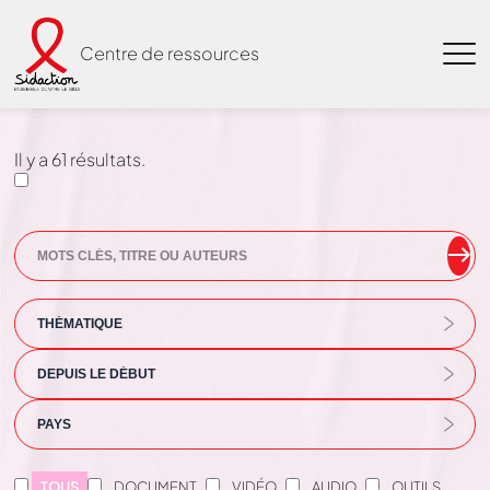
Centre de ressources
Il y a
61
résultats.
TOUS
DOCUMENT
VIDÉO
AUDIO
OUTILS