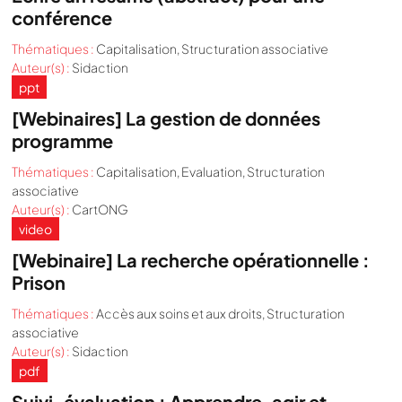
conférence
Thématiques :
Capitalisation
,
Structuration associative
Auteur(s) :
Sidaction
ppt
[Webinaires] La gestion de données
programme
Thématiques :
Capitalisation
,
Evaluation
,
Structuration
associative
Auteur(s) :
CartONG
video
[Webinaire] La recherche opérationnelle :
Prison
Thématiques :
Accès aux soins et aux droits
,
Structuration
associative
Auteur(s) :
Sidaction
pdf
Suivi-évaluation : Apprendre, agir et