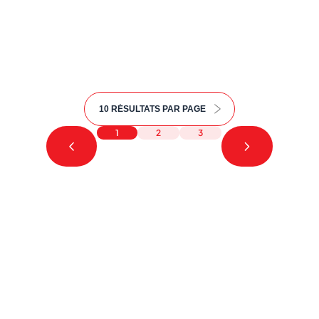
Nous cherchons le contenu
demandé....
1
2
3