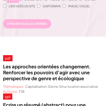
LIEN VERS UN SITE
DIAPORAMA
IMAGE / VISUEL
EFFACER TOUS LES CRITÈRES
pdf
Les approches orientées changement.
Renforcer les pouvoirs d’agir avec une
perspective de genre et écologique
Thématiques :
Capitalisation
,
Genre
,
Structuration associative
Auteur(s) :
F3E
ppt
Ecrire un résumé (abstract) pour une