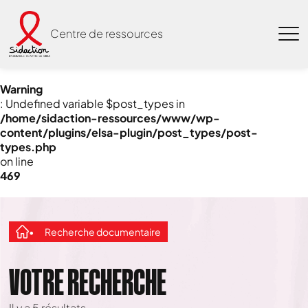
Centre de ressources
Warning
: Undefined variable $post_types in
/home/sidaction-ressources/www/wp-
content/plugins/elsa-plugin/post_types/post-
types.php
on line
469
Recherche documentaire
VOTRE RECHERCHE
Il y a
5
résultats.