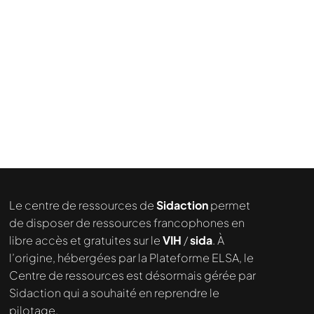
Le centre de ressources de
Sidaction
permet
de disposer de ressources francophones en
libre accès et gratuites sur le
VIH
/
sida
. À
l’origine, hébergées par la Plateforme ELSA, le
Centre de ressources est désormais gérée par
Sidaction qui a souhaité en reprendre le
pilotage.