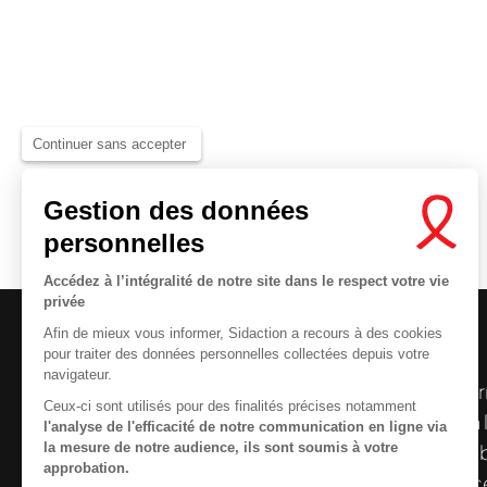
Continuer sans accepter
Gestion des données
personnelles
Accédez à l’intégralité de notre site dans le respect votre vie
privée
Afin de mieux vous informer, Sidaction a recours à des cookies
pour traiter des données personnelles collectées depuis votre
navigateur.
Le centre de ressources de
Sidaction
per
Ceux-ci sont utilisés pour des finalités précises notamment
disposer de ressources francophones en 
l'analyse de l'efficacité de notre communication en ligne via
la mesure de notre audience, ils sont soumis à votre
et gratuites sur le
VIH
/
sida
. À l’origine, 
approbation.
la Plateforme ELSA, le Centre de ressourc