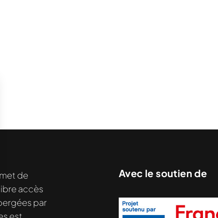
Avec le soutien de
met de
libre accès
hébergées par
es est