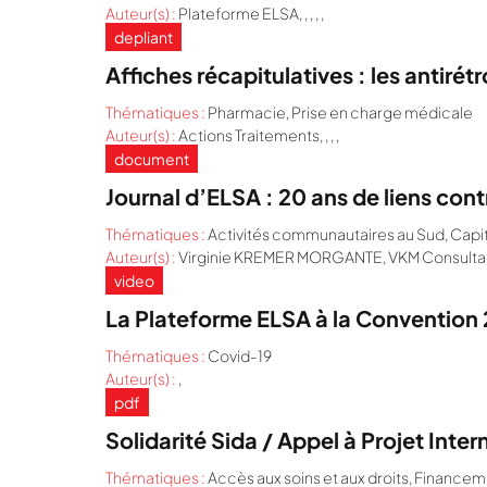
Auteur(s) :
Plateforme ELSA, , , , ,
depliant
Affiches récapitulatives : les antiré
Thématiques :
Pharmacie
,
Prise en charge médicale
Auteur(s) :
Actions Traitements, , , ,
document
Journal d’ELSA : 20 ans de liens contr
Thématiques :
Activités communautaires au Sud
,
Capit
Auteur(s) :
Virginie KREMER MORGANTE, VKM Consultance,
video
La Plateforme ELSA à la Convention 
Thématiques :
Covid-19
Auteur(s) :
,
pdf
Solidarité Sida / Appel à Projet Inte
Thématiques :
Accès aux soins et aux droits
,
Financem