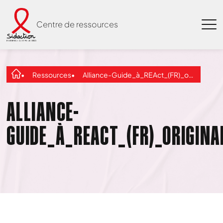
Centre de ressources
Ressources
Alliance-Guide_à_REAct_(FR)_original
ALLIANCE-
GUIDE_À_REACT_(FR)_ORIGINA