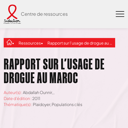
Centre de ressources
Ressources
Rapport sur l’usage de drogue au Maroc
RAPPORT SUR L’USAGE DE
DROGUE AU MAROC
Auteur(s) :
Abdallah Ounnir,
,
Date d'édition :
2011
Thématique(s) :
Plaidoyer
,
Populations clés