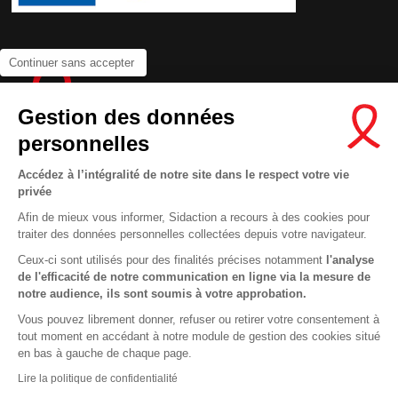
Continuer sans accepter
Gestion des données
personnelles
Accédez à l’intégralité de notre site dans le respect votre vie
privée
Contactez-nous
Afin de mieux vous informer, Sidaction a recours à des cookies pour
Newsletter
traiter des données personnelles collectées depuis votre navigateur.
Nous suivre sur les réseaux :
Ceux-ci sont utilisés pour des finalités précises notamment
l'analyse
de l'efficacité de notre communication en ligne via la mesure de
notre audience, ils sont soumis à votre approbation.
Vous pouvez librement donner, refuser ou retirer votre consentement à
tout moment en accédant à notre module de gestion des cookies situé
This site uses cookies and gives you control over what you want to
en bas à gauche de chaque page.
activate
En savoir plus
MENTIONS LÉGALES
Lire la politique de confidentialité
CONDITIONS D’UTILISATION ET PROTECTION DES DONNÉES
OK, ACCEPT ALL
DENY ALL COOKIES