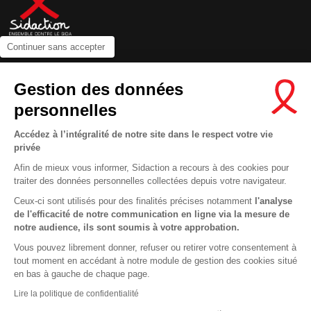
Continuer sans accepter
Contactez-nous
Gestion des données
Newsletter
personnelles
Nous suivre sur les réseaux :
Accédez à l’intégralité de notre site dans le respect votre vie
privée
Afin de mieux vous informer, Sidaction a recours à des cookies pour
traiter des données personnelles collectées depuis votre navigateur.
MENTIONS LÉGALES
Ceux-ci sont utilisés pour des finalités précises notamment
l'analyse
de l'efficacité de notre communication en ligne via la mesure de
CONDITIONS D’UTILISATION ET PROTECTION DES DONNÉES
notre audience, ils sont soumis à votre approbation.
COOKIES
Vous pouvez librement donner, refuser ou retirer votre consentement à
tout moment en accédant à notre module de gestion des cookies situé
This site uses cookies and gives you control over what you want to
en bas à gauche de chaque page.
activate
En savoir plus
Lire la politique de confidentialité
OK, ACCEPT ALL
DENY ALL COOKIES