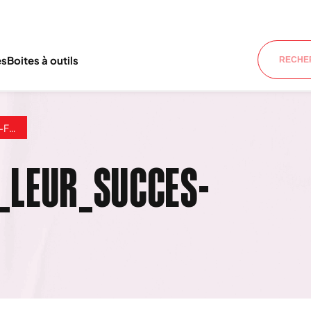
es
Boites à outils
(1)
_LEUR_SUCCES-