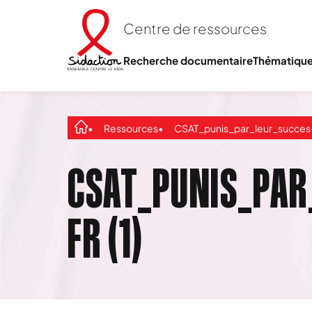
Centre de ressources
Recherche documentaire
Thématiqu
Ressources
CSAT_punis_par_leur_succes-FR 
CSAT_PUNIS_PAR
FR (1)