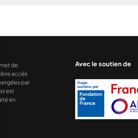
Avec le soutien de
met de
nu demandé....
libre accès
hébergées par
es est
ité en