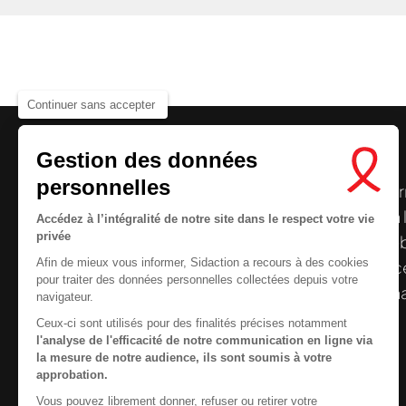
Continuer sans accepter
Gestion des données
personnelles
Le centre de ressources de
Sidaction
per
Nous cherchons le conte
disposer de ressources francophones en 
Accédez à l’intégralité de notre site dans le respect votre vie
privée
et gratuites sur le
VIH
/
sida
. À l’origine, 
Afin de mieux vous informer, Sidaction a recours à des cookies
la Plateforme ELSA, le Centre de ressourc
pour traiter des données personnelles collectées depuis votre
désormais gérée par Sidaction qui a souha
navigateur.
reprendre le pilotage.
Ceux-ci sont utilisés pour des finalités précises notamment
l'analyse de l'efficacité de notre communication en ligne via
la mesure de notre audience, ils sont soumis à votre
approbation.
Vous pouvez librement donner, refuser ou retirer votre