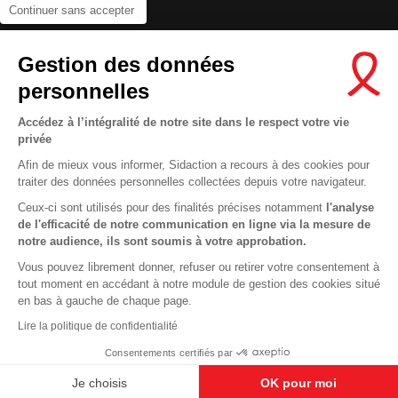
Continuer sans accepter
Contactez-nous
Gestion des données
Newsletter
personnelles
Nous suivre sur les réseaux :
Accédez à l’intégralité de notre site dans le respect votre vie
privée
Afin de mieux vous informer, Sidaction a recours à des cookies pour
traiter des données personnelles collectées depuis votre navigateur.
MENTIONS LÉGALES
Ceux-ci sont utilisés pour des finalités précises notamment
l'analyse
de l'efficacité de notre communication en ligne via la mesure de
CONDITIONS D’UTILISATION ET PROTECTION DES DONNÉES
notre audience, ils sont soumis à votre approbation.
COOKIES
Vous pouvez librement donner, refuser ou retirer votre consentement à
tout moment en accédant à notre module de gestion des cookies situé
This site uses cookies and gives you control over what you want to
en bas à gauche de chaque page.
activate
En savoir plus
Lire la politique de confidentialité
OK, ACCEPT ALL
DENY ALL COOKIES
Consentements certifiés par
PERSONALIZE
Je choisis
OK pour moi