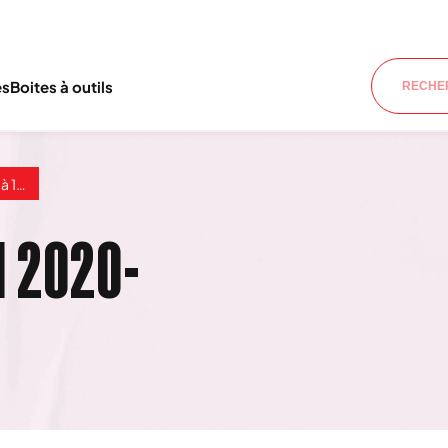
es
Boites à outils
.58
 2020-