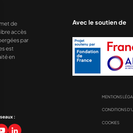
Avec le soutien de
met de
libre accès
hébergées par
es est
ité en
MENTIONS LÉGA
CONDITIONS D’U
éseaux :
COOKIES