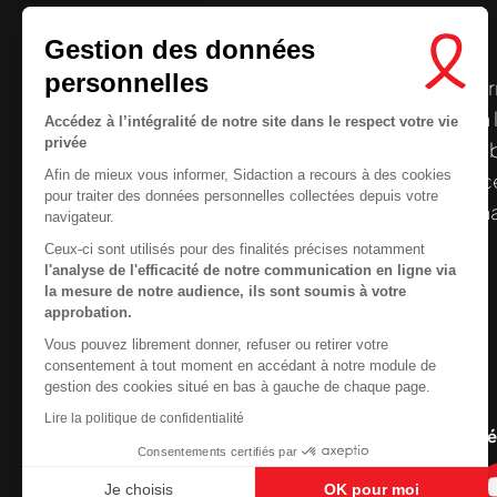
Gestion des données
personnelles
Le centre de ressources de
Sidaction
per
disposer de ressources francophones en 
Accédez à l’intégralité de notre site dans le respect votre vie
privée
et gratuites sur le
VIH
/
sida
. À l’origine, 
Afin de mieux vous informer, Sidaction a recours à des cookies
la Plateforme ELSA, le Centre de ressourc
pour traiter des données personnelles collectées depuis votre
désormais gérée par Sidaction qui a souha
navigateur.
reprendre le pilotage.
Ceux-ci sont utilisés pour des finalités précises notamment
l'analyse de l'efficacité de notre communication en ligne via
la mesure de notre audience, ils sont soumis à votre
approbation.
Vous pouvez librement donner, refuser ou retirer votre
Contactez-nous
consentement à tout moment en accédant à notre module de
gestion des cookies situé en bas à gauche de chaque page.
Newsletter
Lire la politique de confidentialité
Nous suivre sur les r
Consentements certifiés par
Je choisis
OK pour moi