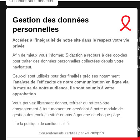
Continuer sans accepter
Gestion des données
personnelles
Le centre de ressources de
Sidaction
per
disposer de ressources francophones en 
Accédez à l’intégralité de notre site dans le respect votre vie
privée
et gratuites sur le
VIH
/
sida
. À l’origine, 
Nous cherchons le conte
Afin de mieux vous informer, Sidaction a recours à des cookies
la Plateforme ELSA, le Centre de ressourc
pour traiter des données personnelles collectées depuis votre
désormais gérée par Sidaction qui a souha
navigateur.
reprendre le pilotage.
Ceux-ci sont utilisés pour des finalités précises notamment
l'analyse de l'efficacité de notre communication en ligne via
la mesure de notre audience, ils sont soumis à votre
approbation.
Vous pouvez librement donner, refuser ou retirer votre
Contactez-nous
consentement à tout moment en accédant à notre module de
gestion des cookies situé en bas à gauche de chaque page.
Newsletter
Lire la politique de confidentialité
Nous suivre sur les r
Consentements certifiés par