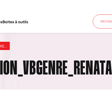
es
Boites à outils
ATA
ION_VBGENRE_RENAT