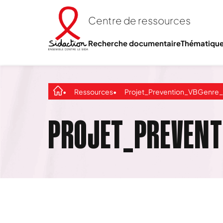
Centre de ressources
Recherche documentaire
Thématiqu
Ressources
Projet_Prevention_VBGenre_REN
PROJET_PREVENT