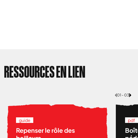
RESSOURCES EN LIEN
01 - 03
guide
pdf
Repenser le rôle des
Boît
bailleurs
péda