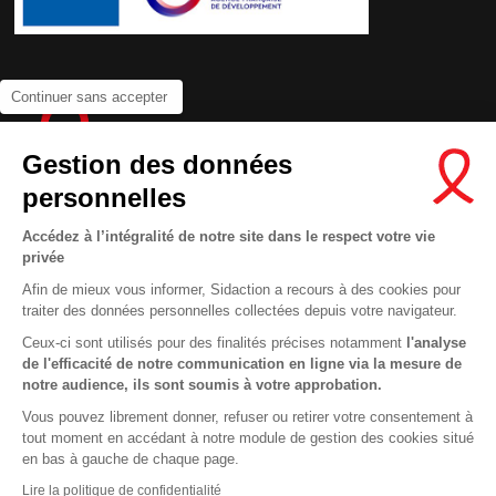
Continuer sans accepter
Gestion des données
personnelles
Accédez à l’intégralité de notre site dans le respect votre vie
privée
Contactez-nous
Afin de mieux vous informer, Sidaction a recours à des cookies pour
Newsletter
traiter des données personnelles collectées depuis votre navigateur.
Nous suivre sur les réseaux :
Ceux-ci sont utilisés pour des finalités précises notamment
l'analyse
de l'efficacité de notre communication en ligne via la mesure de
notre audience, ils sont soumis à votre approbation.
Vous pouvez librement donner, refuser ou retirer votre consentement à
tout moment en accédant à notre module de gestion des cookies situé
This site uses cookies and gives you control over what you want to
en bas à gauche de chaque page.
activate
En savoir plus
MENTIONS LÉGALES
Lire la politique de confidentialité