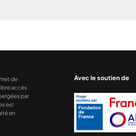
Avec le soutien de
met de
libre accès
hébergées par
es est
ité en