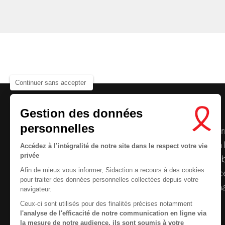
Continuer sans accepter
Gestion des données
personnelles
Le centre de ressources de
Sidaction
per
disposer de ressources francophones en 
Accédez à l’intégralité de notre site dans le respect votre vie
privée
et gratuites sur le
VIH
/
sida
. À l’origine, 
Afin de mieux vous informer, Sidaction a recours à des cookies
la Plateforme ELSA, le Centre de ressourc
pour traiter des données personnelles collectées depuis votre
désormais gérée par Sidaction qui a souha
navigateur.
reprendre le pilotage.
Ceux-ci sont utilisés pour des finalités précises notamment
l'analyse de l'efficacité de notre communication en ligne via
la mesure de notre audience, ils sont soumis à votre