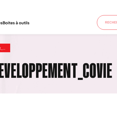
es
Boites à outils
ie
EVELOPPEMENT_COVIE