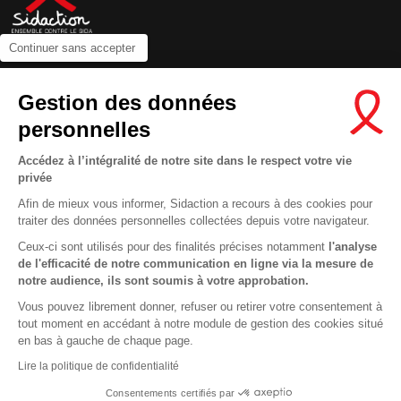
Continuer sans accepter
Contactez-nous
Gestion des données
Newsletter
personnelles
Nous suivre sur les réseaux :
Accédez à l’intégralité de notre site dans le respect votre vie
privée
Afin de mieux vous informer, Sidaction a recours à des cookies pour
traiter des données personnelles collectées depuis votre navigateur.
MENTIONS LÉGALES
Ceux-ci sont utilisés pour des finalités précises notamment
l'analyse
de l'efficacité de notre communication en ligne via la mesure de
CONDITIONS D’UTILISATION ET PROTECTION DES DONNÉES
notre audience, ils sont soumis à votre approbation.
COOKIES
Vous pouvez librement donner, refuser ou retirer votre consentement à
tout moment en accédant à notre module de gestion des cookies situé
This site uses cookies and gives you control over what you want to
en bas à gauche de chaque page.
activate
En savoir plus
Lire la politique de confidentialité
OK, ACCEPT ALL
DENY ALL COOKIES
Consentements certifiés par