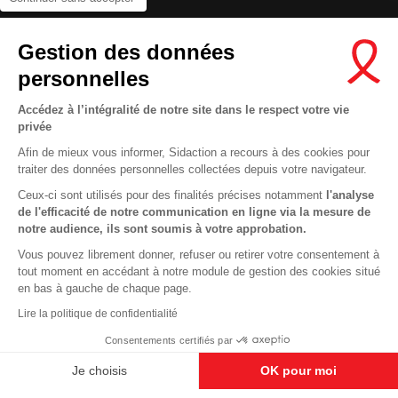
Contactez-nous
Gestion des données
Newsletter
personnelles
Nous suivre sur les réseaux :
Accédez à l’intégralité de notre site dans le respect votre vie
privée
Afin de mieux vous informer, Sidaction a recours à des cookies pour
traiter des données personnelles collectées depuis votre navigateur.
MENTIONS LÉGALES
Ceux-ci sont utilisés pour des finalités précises notamment
l'analyse
de l'efficacité de notre communication en ligne via la mesure de
CONDITIONS D’UTILISATION ET PROTECTION DES DONNÉES
notre audience, ils sont soumis à votre approbation.
COOKIES
Vous pouvez librement donner, refuser ou retirer votre consentement à
tout moment en accédant à notre module de gestion des cookies situé
This site uses cookies and gives you control over what you want to
en bas à gauche de chaque page.
activate
En savoir plus
Lire la politique de confidentialité
OK, ACCEPT ALL
DENY ALL COOKIES
Consentements certifiés par
PERSONALIZE
Je choisis
OK pour moi