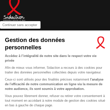
Continuer sans accepter
Contactez-nous
Gestion des données
Newsletter
personnelles
Nous suivre sur les réseaux :
Accédez à l’intégralité de notre site dans le respect votre vie
privée
Afin de mieux vous informer, Sidaction a recours à des cookies pour
traiter des données personnelles collectées depuis votre navigateur.
MENTIONS LÉGALES
Ceux-ci sont utilisés pour des finalités précises notamment
l'analyse
de l'efficacité de notre communication en ligne via la mesure de
CONDITIONS D’UTILISATION ET PROTECTION DES DONNÉES
notre audience, ils sont soumis à votre approbation.
COOKIES
Vous pouvez librement donner, refuser ou retirer votre consentement à
tout moment en accédant à notre module de gestion des cookies situé
This site uses cookies and gives you control over what you want to
en bas à gauche de chaque page.
activate
En savoir plus