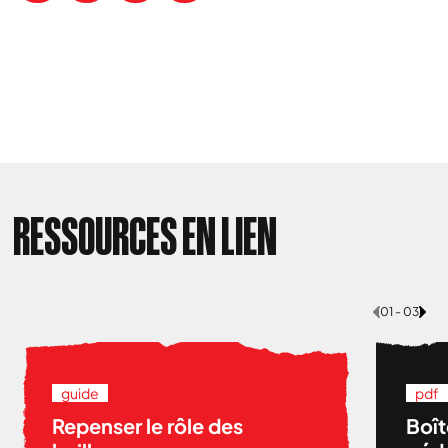
RESSOURCES EN LIEN
01 - 03
guide
pdf
Repenser le rôle des
Boît