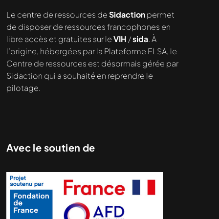
Nous cherchons le contenu
Le centre de ressources de
Sidaction
permet
demandé....
de disposer de ressources francophones en
libre accès et gratuites sur le
VIH
/
sida
. À
l’origine, hébergées par la Plateforme ELSA, le
Centre de ressources est désormais gérée par
Sidaction qui a souhaité en reprendre le
pilotage.
Avec le soutien de