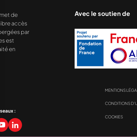
Avec le soutien de
met de
libre accès
hébergées par
es est
ité en
MENTIONS LÉGA
CONDITIONS D’U
nu demandé....
éseaux :
COOKIES
sez vos Options