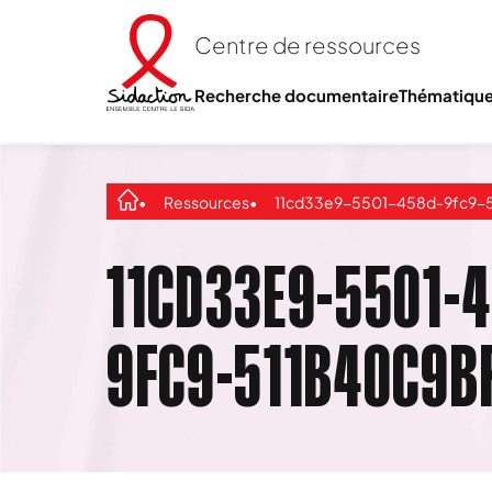
Centre de ressources
Recherche documentaire
Thématiqu
Ressources
11cd33e9-5501-458d-9fc9-511b40c9b
11CD33E9-5501-
9FC9-511B40C9B