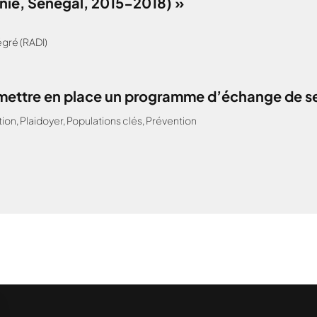
anie, Sénégal, 2015-2018) »
gré (RADI)
: mettre en place un programme d’échange de s
tion
,
Plaidoyer
,
Populations clés
,
Prévention