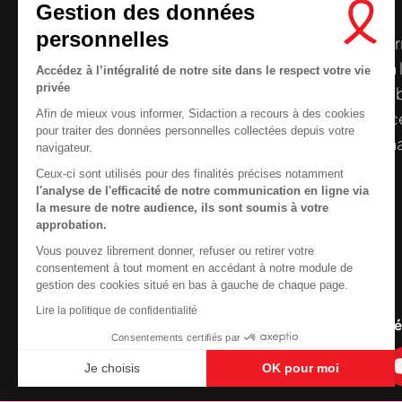
Gestion des données
personnelles
Le centre de ressources de
Sidaction
per
disposer de ressources francophones en 
Accédez à l’intégralité de notre site dans le respect votre vie
privée
et gratuites sur le
VIH
/
sida
. À l’origine, 
Afin de mieux vous informer, Sidaction a recours à des cookies
la Plateforme ELSA, le Centre de ressourc
pour traiter des données personnelles collectées depuis votre
désormais gérée par Sidaction qui a souha
navigateur.
reprendre le pilotage.
Ceux-ci sont utilisés pour des finalités précises notamment
l'analyse de l'efficacité de notre communication en ligne via
la mesure de notre audience, ils sont soumis à votre
approbation.
Vous pouvez librement donner, refuser ou retirer votre
Contactez-nous
consentement à tout moment en accédant à notre module de
gestion des cookies situé en bas à gauche de chaque page.
Newsletter
Lire la politique de confidentialité
Nous cherchons le conte
Nous suivre sur les r
Consentements certifiés par
Je choisis
OK pour moi
Axeptio consent
Plateforme de Gestion du Consentement : Personnali