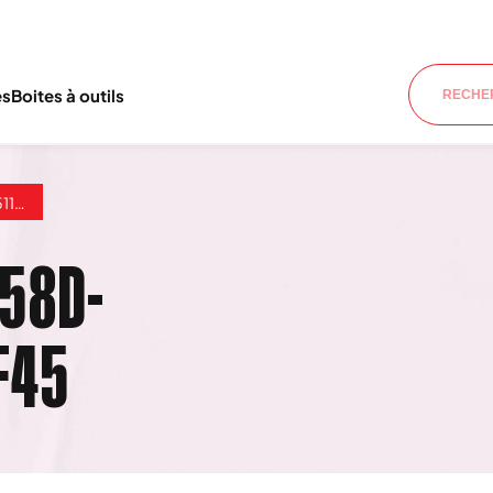
es
Boites à outils
f45
458D-
F45