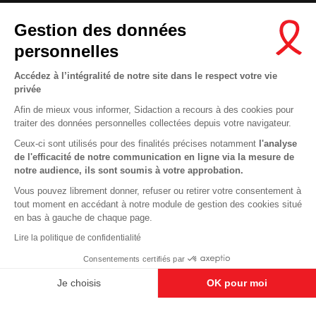
Contactez-nous
Gestion des données
Newsletter
personnelles
Nous suivre sur les réseaux :
Accédez à l’intégralité de notre site dans le respect votre vie
privée
Afin de mieux vous informer, Sidaction a recours à des cookies pour
traiter des données personnelles collectées depuis votre navigateur.
MENTIONS LÉGALES
Ceux-ci sont utilisés pour des finalités précises notamment
l'analyse
de l'efficacité de notre communication en ligne via la mesure de
CONDITIONS D’UTILISATION ET PROTECTION DES DONNÉES
notre audience, ils sont soumis à votre approbation.
COOKIES
Vous pouvez librement donner, refuser ou retirer votre consentement à
tout moment en accédant à notre module de gestion des cookies situé
This site uses cookies and gives you control over what you want to
en bas à gauche de chaque page.
activate
En savoir plus
Lire la politique de confidentialité
OK, ACCEPT ALL
DENY ALL COOKIES
Consentements certifiés par
PERSONALIZE
Je choisis
OK pour moi
Axeptio consent
Plateforme de Gestion du Consentement : Personnalisez vos O