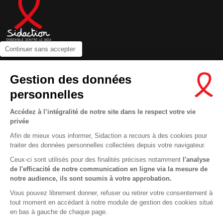
Continuer sans accepter
Contactez-nous
Gestion des données
Newsletter
personnelles
Nous suivre sur les réseaux :
Accédez à l’intégralité de notre site dans le respect votre vie
privée
Afin de mieux vous informer, Sidaction a recours à des cookies pour
traiter des données personnelles collectées depuis votre navigateur.
MENTIONS LÉGALES
Ceux-ci sont utilisés pour des finalités précises notamment
l'analyse
de l'efficacité de notre communication en ligne via la mesure de
CONDITIONS D’UTILISATION ET PROTECTION DES DONNÉES
notre audience, ils sont soumis à votre approbation.
COOKIES
Vous pouvez librement donner, refuser ou retirer votre consentement à
tout moment en accédant à notre module de gestion des cookies situé
This site uses cookies and gives you control over what you want to
en bas à gauche de chaque page.
activate
En savoir plus