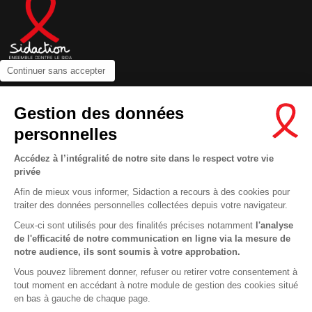
Continuer sans accepter
Contactez-nous
Gestion des données
Newsletter
personnelles
Nous suivre sur les réseaux :
Accédez à l’intégralité de notre site dans le respect votre vie
privée
Afin de mieux vous informer, Sidaction a recours à des cookies pour
traiter des données personnelles collectées depuis votre navigateur.
MENTIONS LÉGALES
Ceux-ci sont utilisés pour des finalités précises notamment
l'analyse
de l'efficacité de notre communication en ligne via la mesure de
CONDITIONS D’UTILISATION ET PROTECTION DES DONNÉES
notre audience, ils sont soumis à votre approbation.
COOKIES
Vous pouvez librement donner, refuser ou retirer votre consentement à
tout moment en accédant à notre module de gestion des cookies situé
This site uses cookies and gives you control over what you want to
en bas à gauche de chaque page.
activate
En savoir plus