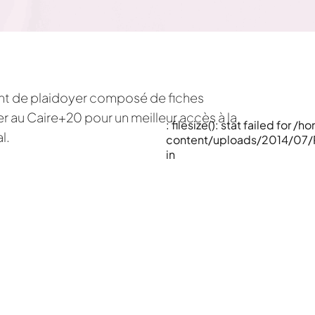
 de plaidoyer composé de fiches
er au Caire+20 pour un meilleur accès à la
: filesize(): stat failed f
l.
content/uploads/2014/07
in