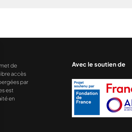
Avec le soutien de
met de
libre accès
hébergées par
es est
ité en