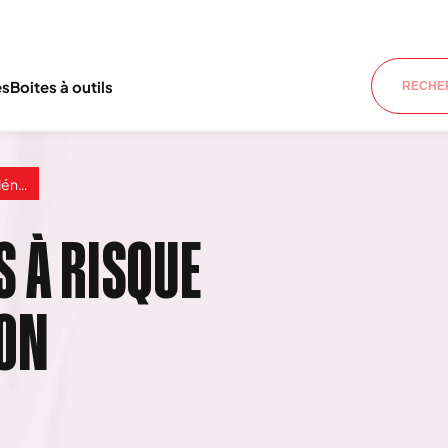
es
Boites à outils
tion
 À RISQUE
ION