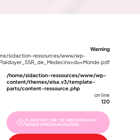
Warning
or /home/sidaction-ressources/www/wp-
/Plaidoyer_SSR_de_Medecins+du+Monde.pdf
/home/sidaction-ressources/www/wp-
content/themes/elsa.v3/template-
parts/content-ressource.php
on line
120
PLAIDOYER_SSR_DE_MEDECINS+DU+
MONDE (PRÉVISUALISATION)