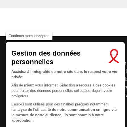
Continuer sans accepter
Gestion des données
personnelles
Le centre de ressources de
Sidaction
per
disposer de ressources francophones en 
Accédez à l’intégralité de notre site dans le respect votre vie
privée
et gratuites sur le
VIH
/
sida
. À l’origine, 
Afin de mieux vous informer, Sidaction a recours à des cookies
la Plateforme ELSA, le Centre de ressourc
pour traiter des données personnelles collectées depuis votre
désormais gérée par Sidaction qui a souha
navigateur.
reprendre le pilotage.
Ceux-ci sont utilisés pour des finalités précises notamment
l'analyse de l'efficacité de notre communication en ligne via
la mesure de notre audience, ils sont soumis à votre
approbation.