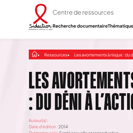
Centre de ressources
Recherche documentaire
Thématiqu
Ressources
Les avortements à risque : du déni à l’ac
LES AVORTEMENTS
: DU DÉNI À L’ACT
Auteur(s) :
Date d'édition :
2014
Thématique(s) :
Santé sexuelle et reproductive