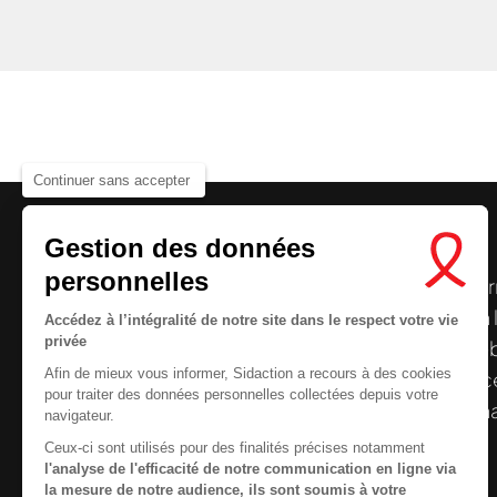
Continuer sans accepter
Gestion des données
personnelles
Le centre de ressources de
Sidaction
per
disposer de ressources francophones en 
Accédez à l’intégralité de notre site dans le respect votre vie
privée
et gratuites sur le
VIH
/
sida
. À l’origine, 
Afin de mieux vous informer, Sidaction a recours à des cookies
la Plateforme ELSA, le Centre de ressourc
pour traiter des données personnelles collectées depuis votre
désormais gérée par Sidaction qui a souha
navigateur.
reprendre le pilotage.
Ceux-ci sont utilisés pour des finalités précises notamment
l'analyse de l'efficacité de notre communication en ligne via
la mesure de notre audience, ils sont soumis à votre