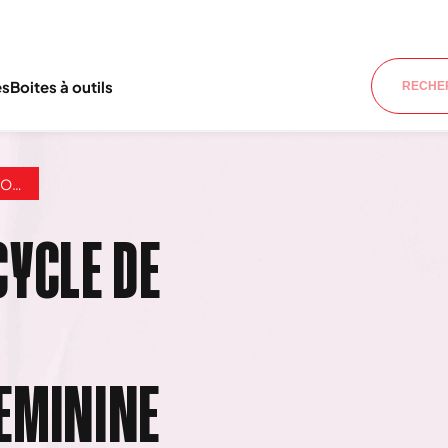
es
Boites à outils
NINE
CYCLE DE
EMININE