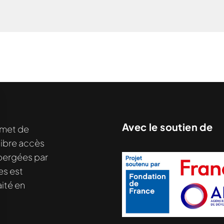
Avec le soutien de
met de
libre accès
hébergées par
es est
ité en