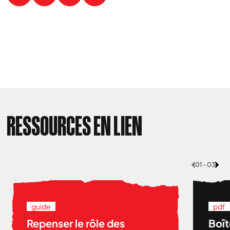
RESSOURCES EN LIEN
01 - 03
guide
pdf
Repenser le rôle des
Boît