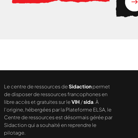
Nous cherchons le contenu
demandé....
Le centre de ressources de
Sidaction
permet
de disposer de ressources francophones en
libre accès et gratuites sur le
VIH
/
sida
. À
l’origine, hébergées par la Plateforme ELSA, le
Centre de ressources est désormais gérée par
Sidaction qui a souhaité en reprendre le
pilotage.