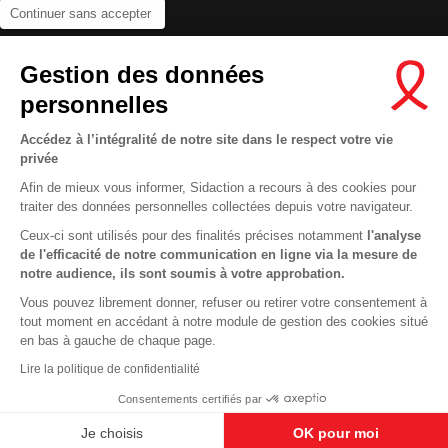
Continuer sans accepter
Contactez-nous
Gestion des données
Newsletter
personnelles
Nous suivre sur les réseaux :
Accédez à l’intégralité de notre site dans le respect votre vie
privée
Afin de mieux vous informer, Sidaction a recours à des cookies pour
traiter des données personnelles collectées depuis votre navigateur.
MENTIONS LÉGALES
Ceux-ci sont utilisés pour des finalités précises notamment
l'analyse
de l'efficacité de notre communication en ligne via la mesure de
CONDITIONS D’UTILISATION ET PROTECTION DES DONNÉES
notre audience, ils sont soumis à votre approbation.
COOKIES
Vous pouvez librement donner, refuser ou retirer votre consentement à
tout moment en accédant à notre module de gestion des cookies situé
This site uses cookies and gives you control over what you want to
en bas à gauche de chaque page.
activate
En savoir plus
Lire la politique de confidentialité
OK, ACCEPT ALL
DENY ALL COOKIES
Consentements certifiés par
PERSONALIZE
Je choisis
OK pour moi