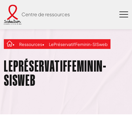
Centre de ressources
Ressources
LePréservatifFeminin-SISweb
LEPRÉSERVATIFFEMININ-
SISWEB