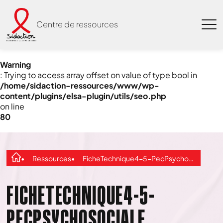
Centre de ressources
Warning
: Trying to access array offset on value of type bool in
/home/sidaction-ressources/www/wp-
content/plugins/elsa-plugin/utils/seo.php
on line
80
Ressources
FicheTechnique4-5-PecPsychosociale
FICHETECHNIQUE4-5-
PECPSYCHOSOCIALE