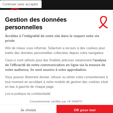
Continuer sans accepter
Gestion des données
personnelles
Accédez à l’intégralité de notre site dans le respect votre vie
privée
Contactez-nous
Afin de mieux vous informer, Sidaction a recours à des cookies pour
traiter des données personnelles collectées depuis votre navigateur.
Newsletter
Ceux-ci sont utilisés pour des finalités précises notamment
l'analyse
Nous suivre sur les réseaux :
de l'efficacité de notre communication en ligne via la mesure de
notre audience, ils sont soumis à votre approbation.
Vous pouvez librement donner, refuser ou retirer votre consentement à
tout moment en accédant à notre module de gestion des cookies situé
This site uses cookies and gives you control over what you want to
en bas à gauche de chaque page.
activate
En savoir plus
MENTIONS LÉGALES
Lire la politique de confidentialité
OK, ACCEPT ALL
DENY ALL COOKIES
CONDITIONS D’UTILISATION ET PROTECTION DES DONNÉES
Consentements certifiés par
COOKIES
PERSONALIZE
Je choisis
OK pour moi