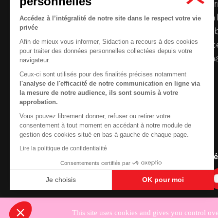
personnelles
Le centre de ressources de
Sidaction
per
disposer de ressources francophones en 
Accédez à l’intégralité de notre site dans le respect votre vie
privée
et gratuites sur le
VIH
/
sida
. À l’origine, 
Afin de mieux vous informer, Sidaction a recours à des cookies
la Plateforme ELSA, le Centre de ressourc
pour traiter des données personnelles collectées depuis votre
désormais gérée par Sidaction qui a souha
navigateur.
reprendre le pilotage.
Ceux-ci sont utilisés pour des finalités précises notamment
l'analyse de l'efficacité de notre communication en ligne via
la mesure de notre audience, ils sont soumis à votre
approbation.
Vous pouvez librement donner, refuser ou retirer votre
Contactez-nous
consentement à tout moment en accédant à notre module de
gestion des cookies situé en bas à gauche de chaque page.
Newsletter
Lire la politique de confidentialité
Nous suivre sur les r
Consentements certifiés par
Je choisis
OK pour moi
Axeptio consent
Plateforme de Gestion du Consentement : Personnali
Notre plateforme vous permet d'adapter et de gérer vo
This site uses cookies and gives you control ov