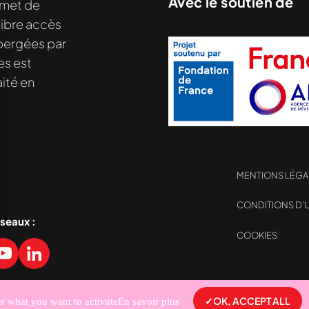
Avec le soutien de
met de
libre accès
hébergées par
es est
ité en
MENTIONS LÉGA
CONDITIONS D’U
éseaux :
COOKIES
sez vos Options
s paramètres de confidentialité, en garantissant la con
OK, ACCEPT ALL
er what you want to activate
En savoir plus